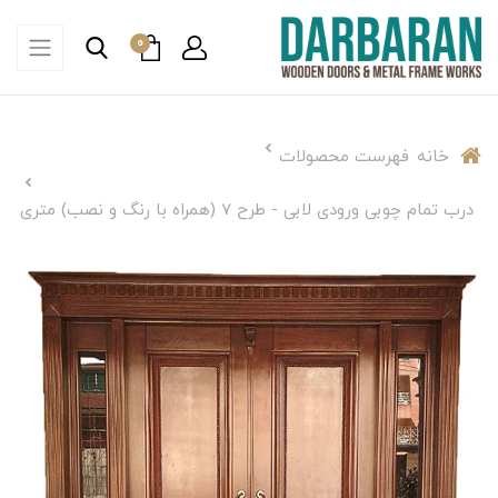
0
خانه
فهرست محصولات
درب تمام چوبی ورودی لابی - طرح 7 (همراه با رنگ و نصب) متری