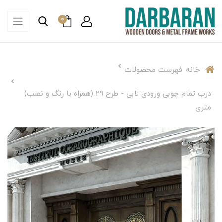
0
خانه
فهرست محصولات
درب تمام چوبی ورودی لابی - طرح 29 (همراه با رنگ و نصب)
متری