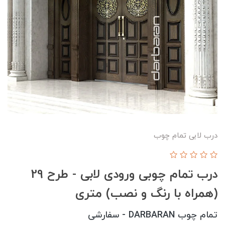
درب لابی تمام چوب
درب تمام چوبی ورودی لابی - طرح 29
(همراه با رنگ و نصب) متری
تمام چوب DARBARAN - سفارشی