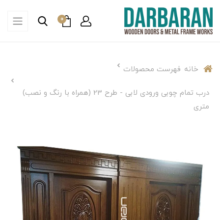
0
خانه
فهرست محصولات
درب تمام چوبی ورودی لابی - طرح 23 (همراه با رنگ و نصب)
متری