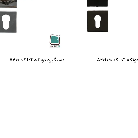
ه آدا كد A20105
دستگيره دوتكه آدا كد A401