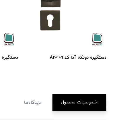
دستگيره دوتكه آدا كد A20109
دستگيره دوتك
خصوصیات محصول
دیدگاه‌ها