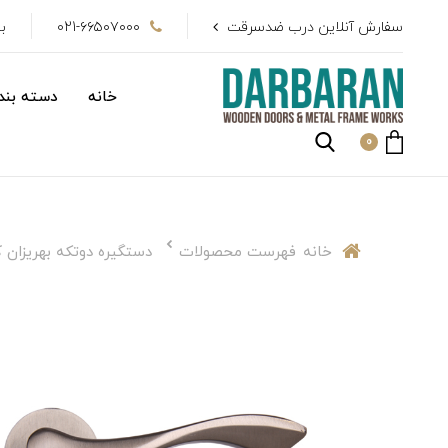
سفارش آنلاین درب ضدسرقت
021-۶۶۵۰۷۰۰۰
بیش از 
خانه
دسته بندی
0
خانه
فهرست محصولات
دستگيره دوتكه بهريزان كد 4122 صدفی اکونومی + قفل و 