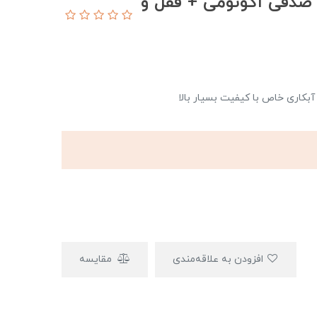
ستگيره دوتكه بهريزان كد 4122 صدفی اکونومی + قفل و
آبکاری خاص با کیفیت بسیار بالا
افزودن به علاقه‌مندی
مقایسه