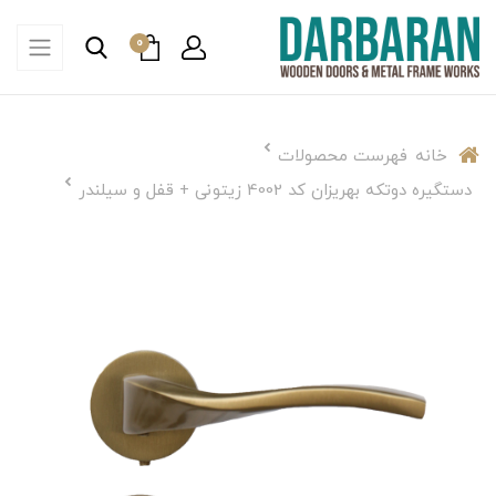
0
خانه
فهرست محصولات
دستگيره دوتكه بهريزان كد 4002 زیتونی + قفل و سیلندر