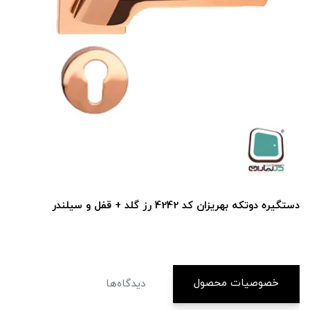
دستگيره دوتكه بهريزان كد 4242 رز گلد + قفل و سیلندر
خصوصیات محصول
دیدگاه‌ها