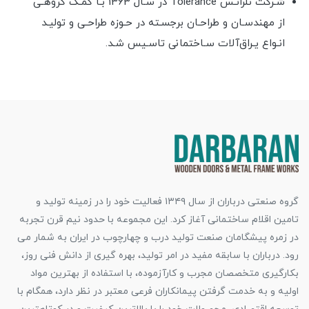
شـرکت تلرانـس Tolerance در سـال 1363 بـا کمـک گروهـی
از مهندسـان و طراحـان برجسـته در حـوزه طراحـی و تولیـد
انـواع یـراق‌آلات سـاختمانی تاسـیس شـد.
گروه صنعتی درباران از سال ۱۳۴۹ فعالیت خود را در زمینه تولید و
تامین اقلام ساختمانی آغاز کرد. این مجموعه با حدود نیم قرن تجربه
در زمره پیشگامان صنعت تولید درب و چهارچوب در ایران به شمار می
رود. درباران با سابقه مفید در امر تولید، بهره گیری از دانش فنی روز،
بکارگیری متخصصان مجرب و کارآزموده، با استفاده از بهترین مواد
اولیه و به خدمت گرفتن پیمانکاران فرعی معتبر در نظر دارد، همگام با