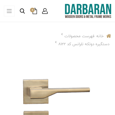
0
خانه
فهرست محصولات
دستگيره دوتكه تلرانس كد 8122