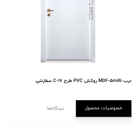
درب MDF-5milli روکش PVC طرح C-17 سفارشی
خصوصیات محصول
دیدگاه‌ها