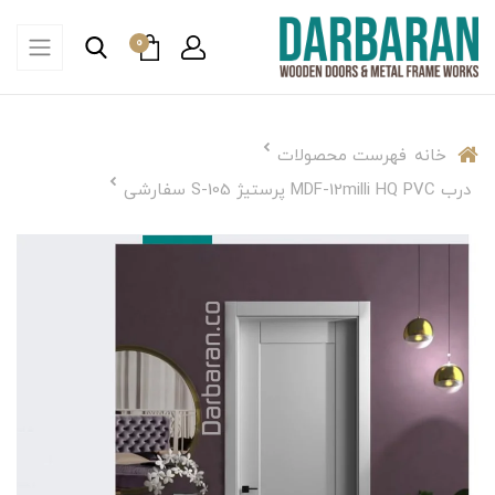
0
خانه
فهرست محصولات
درب MDF-12milli HQ PVC پرستیژ S-105 سفارشی