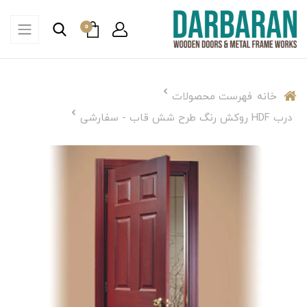
0
خانه
فهرست محصولات
درب HDF روکش رنگ طرح شش قاب - سفارشی