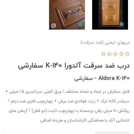
دربهای ایمنی (ضد سرقت)
درب ضد سرقت آلدورا K-140 سفارشی
Aldora K-140 - سفارشی
قابل سفارش در ابعاد و تعداد مختلف / ورق آهنی سرتاسری 1.5 میلی +
سیلندر کاله ترک + رزت فولادی ضد برش + چهارچوب فلزی ضد دیلم /
روکش 10 میلی راش برجسته با چهارچوب ثابت (دو قفل) / آپشن های
انتخابی آزاد با هماهنگی کارشناسان و هزینه اضافی