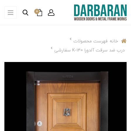
0
خانه
فهرست محصولات
درب ضد سرقت آلدورا K-140 سفارشی