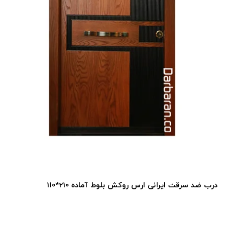
درب ضد سرقت ایرانی ارس روکش بلوط آماده 210*110