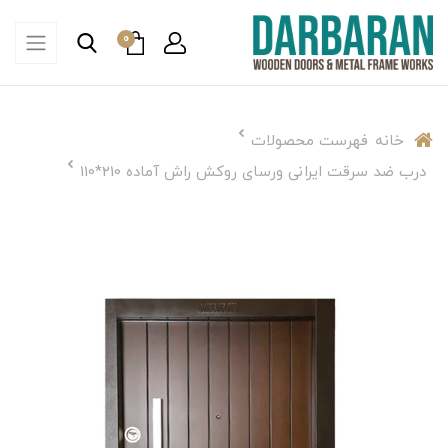
0
خانه
فهرست محصولات
درب ضد سرقت ایرانی ورسای روکش راش آماده 210*110