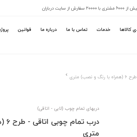
6000 مشتری با 20000 سفارش از سایت درباران
 کالاها
خدمات
تماس با ما
درباره ما
قوانین
پروژه
نصب) متری
دربهای تمام چوب (لابی - اتاقی)
درب ت
متری