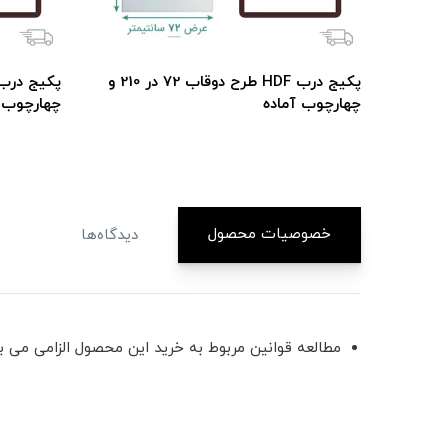
پکیج درب HDF طرح دوقاب 67 در 210 و
پکیج درب HDF طرح دوقاب 72 در 210 و
چهارچوب آماده
چهارچوب آ
خصوصیات محصول
دیدگاه‌ها
مطالعه قوانین مربوط به خرید این محصول الزامی می ب