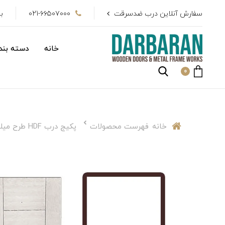
سفارش آنلاین درب ضدسرقت
021-۶۶۵۰۷۰۰۰
بیش از 
خانه
دسته بندی
0
خانه
فهرست محصولات
پکیج درب HDF طرح میلانو 97 در 210 و چهارچوب آماده