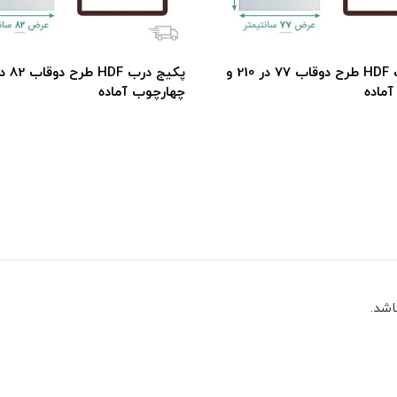
پکیج درب HDF طرح دوقاب 77 در 210 و
ماده
چهارچوب آماده
اشد.