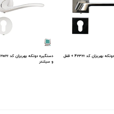
دستگيره دوتكه بهريزان كد 4232r + قفل
و سیلندر