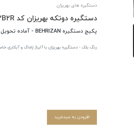
دستگیره های بهریزان
دستگيره دوتكه بهريزان كد 42B2R بلک + قفل و سیلندر
پکیج دستگیره BEHRIZAN - آماده تحویل
رنگ بلک - دستگیره بهریزان با آلیاژ زاماک و آبکاری خاص
افزودن به سبدخرید