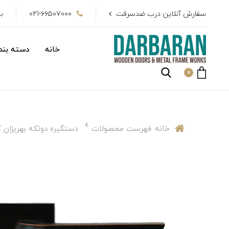
سفارش آنلاین درب ضدسرقت
021-۶۶۵۰۷۰۰۰
بیش از 
خانه
دسته بندی
0
خانه
فهرست محصولات
دستگيره دوتكه بهريزان كد 42B2R بلک + قفل و س