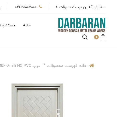
سفارش آنلاین درب ضدسرقت
021-۶۶۵۰۷۰۰۰
بیش از 
خانه
دسته بندی
0
خانه
فهرست محصولات
درب MDF-8milli HQ PVC طرح K-116 سفارشی