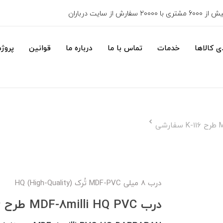
6000 مشتری با 20000 سفارش از سایت درباران
 کالاها
خدمات
تماس با ما
درباره ما
قوانین
پروژه
درب 8 میلی MDF-PVC تُرک HQ (High-Quality)
درب MDF-8milli HQ PVC طرح K-116 سفارشی