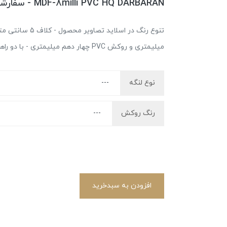
MDF-8milli PVC HQ DARBARAN - سفارشی
میلیمتری و روکش PVC چهار دهم میلیمتری - با دو راهی از جنس نوار ABS
نوع لنگه
رنگ روکش
افزودن به سبدخرید