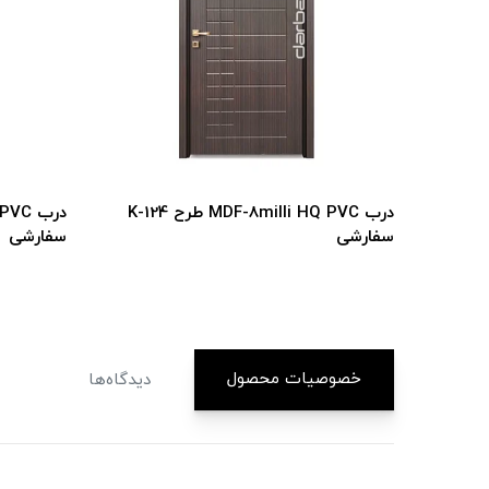
MDF-8milli HQ PV طرح K-134
درب MDF-8milli HQ PVC طرح K-124
سفارشی
سفارشی
خصوصیات محصول
دیدگاه‌ها