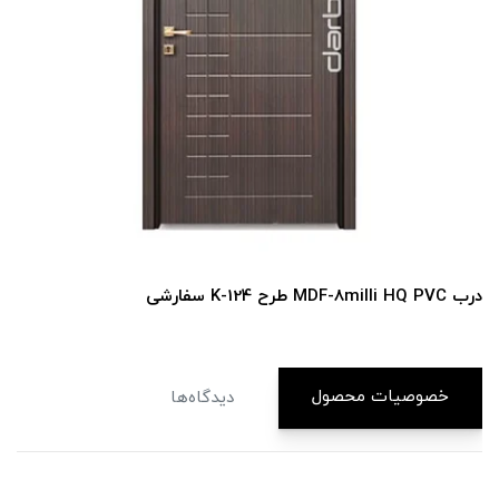
درب MDF-8milli HQ PVC طرح K-124 سفارشی
خصوصیات محصول
دیدگاه‌ها