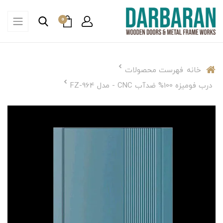
0
خانه
فهرست محصولات
درب فومیزه 100% ضدآب CNC - مدل FZ-964